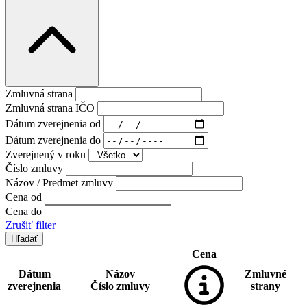
Zmluvná strana
Zmluvná strana IČO
Dátum zverejnenia od
Dátum zverejnenia do
Zverejnený v roku
Číslo zmluvy
Názov / Predmet zmluvy
Cena od
Cena do
Zrušiť filter
Cena
Dátum
Názov
Zmluvné
zverejnenia
Číslo zmluvy
strany