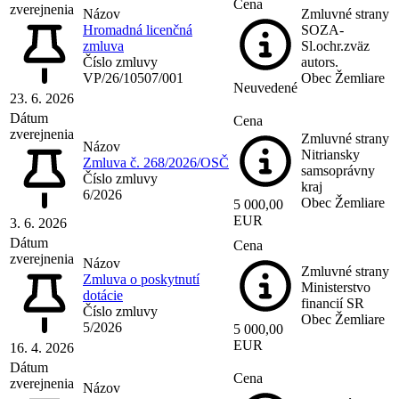
Cena
zverejnenia
Názov
Zmluvné strany
Hromadná licenčná
SOZA-
zmluva
Sl.ochr.zväz
Číslo zmluvy
autors.
VP/26/10507/001
Obec Žemliare
Neuvedené
23. 6. 2026
Dátum
Cena
zverejnenia
Zmluvné strany
Názov
Nitriansky
Zmluva č. 268/2026/OSČ
samsoprávny
Číslo zmluvy
kraj
6/2026
Obec Žemliare
5 000,00
EUR
3. 6. 2026
Dátum
Cena
zverejnenia
Názov
Zmluvné strany
Zmluva o poskytnutí
Ministerstvo
dotácie
financií SR
Číslo zmluvy
Obec Žemliare
5/2026
5 000,00
EUR
16. 4. 2026
Dátum
Cena
zverejnenia
Názov