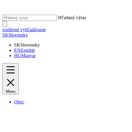
Hľadaný výraz
rozšírené vyhľadávanie
SK
Slovensky
SK
Slovensky
EN
English
HU
Magyar
Menu
Obec