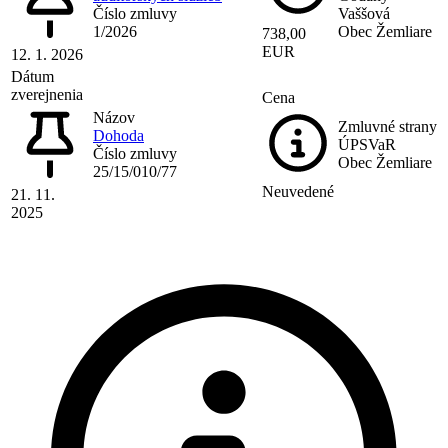
Číslo zmluvy
Vaššová
1/2026
Obec Žemliare
738,00
EUR
12. 1. 2026
Dátum
zverejnenia
Cena
Názov
Zmluvné strany
Dohoda
ÚPSVaR
Číslo zmluvy
Obec Žemliare
25/15/010/77
Neuvedené
21. 11.
2025