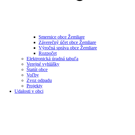
Smernice obce Žemliare
Záverečný účet obce Žemliare
Výročná správa obce Žemliare
Rozpočet
Elektronická úradná tabuľa
Verejné vyhlášky
Štatút obce
Voľby
Zvoz odpadu
Projekty
Udalosti v obci