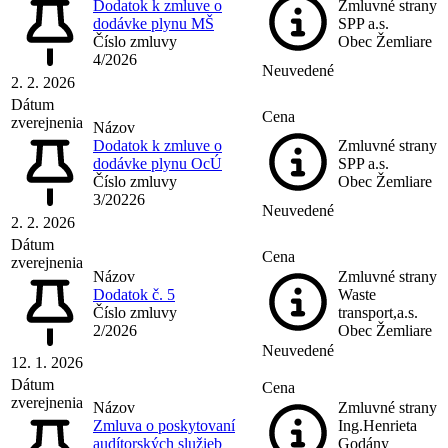
Dodatok k zmluve o
Zmluvné strany
dodávke plynu MŠ
SPP a.s.
Číslo zmluvy
Obec Žemliare
4/2026
Neuvedené
2. 2. 2026
Dátum
Cena
zverejnenia
Názov
Dodatok k zmluve o
Zmluvné strany
dodávke plynu OcÚ
SPP a.s.
Číslo zmluvy
Obec Žemliare
3/20226
Neuvedené
2. 2. 2026
Dátum
Cena
zverejnenia
Názov
Zmluvné strany
Dodatok č. 5
Waste
Číslo zmluvy
transport,a.s.
2/2026
Obec Žemliare
Neuvedené
12. 1. 2026
Dátum
Cena
zverejnenia
Názov
Zmluvné strany
Zmluva o poskytovaní
Ing.Henrieta
audítorských služieb
Godány