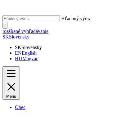
Hľadaný výraz
rozšírené vyhľadávanie
SK
Slovensky
SK
Slovensky
EN
English
HU
Magyar
Menu
Obec