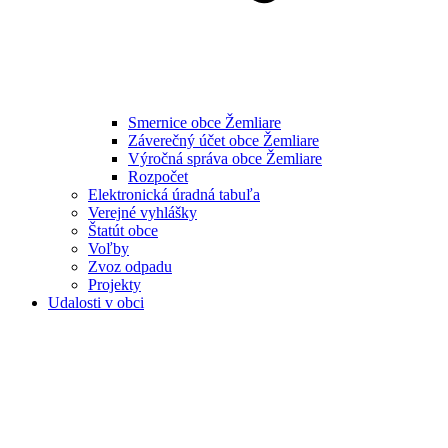
Smernice obce Žemliare
Záverečný účet obce Žemliare
Výročná správa obce Žemliare
Rozpočet
Elektronická úradná tabuľa
Verejné vyhlášky
Štatút obce
Voľby
Zvoz odpadu
Projekty
Udalosti v obci