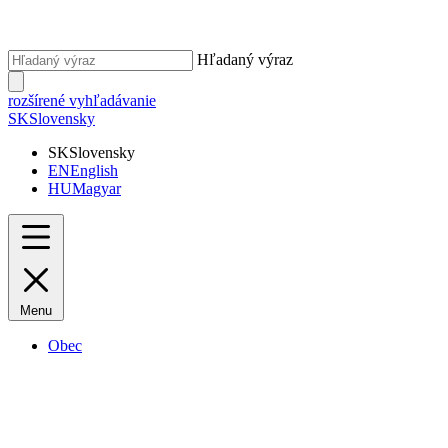
Hľadaný výraz
rozšírené vyhľadávanie
SK
Slovensky
SK
Slovensky
EN
English
HU
Magyar
Menu
Obec