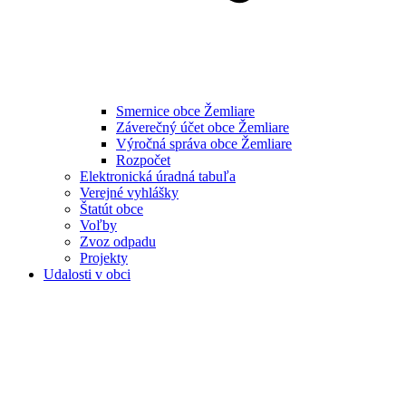
Smernice obce Žemliare
Záverečný účet obce Žemliare
Výročná správa obce Žemliare
Rozpočet
Elektronická úradná tabuľa
Verejné vyhlášky
Štatút obce
Voľby
Zvoz odpadu
Projekty
Udalosti v obci