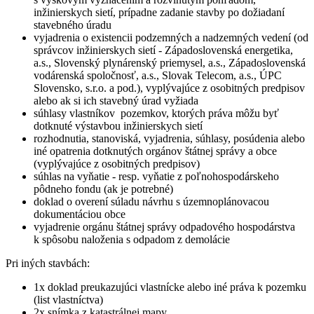
inžinierskych sietí, prípadne zadanie stavby po dožiadaní
stavebného úradu
vyjadrenia o existencii podzemných a nadzemných vedení (od
správcov inžinierskych sietí - Západoslovenská energetika,
a.s., Slovenský plynárenský priemysel, a.s., Západoslovenská
vodárenská spoločnosť, a.s., Slovak Telecom, a.s., ÚPC
Slovensko, s.r.o. a pod.), vyplývajúce z osobitných predpisov
alebo ak si ich stavebný úrad vyžiada
súhlasy vlastníkov pozemkov, ktorých práva môžu byť
dotknuté výstavbou inžinierskych sietí
rozhodnutia, stanoviská, vyjadrenia, súhlasy, posúdenia alebo
iné opatrenia dotknutých orgánov štátnej správy a obce
(vyplývajúce z osobitných predpisov)
súhlas na vyňatie - resp. vyňatie z poľnohospodárskeho
pôdneho fondu (ak je potrebné)
doklad o overení súladu návrhu s územnoplánovacou
dokumentáciou obce
vyjadrenie orgánu štátnej správy odpadového hospodárstva
k spôsobu naloženia s odpadom z demolácie
Pri iných stavbách:
1x doklad preukazujúci vlastnícke alebo iné práva k pozemku
(list vlastníctva)
2x snímka z katastrálnej mapy