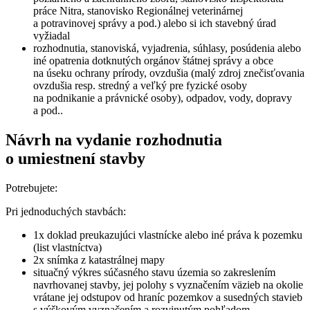
práce Nitra, stanovisko Regionálnej veterinárnej
a potravinovej správy a pod.) alebo si ich stavebný úrad
vyžiadal
rozhodnutia, stanoviská, vyjadrenia, súhlasy, posúdenia alebo
iné opatrenia dotknutých orgánov štátnej správy a obce
na úseku ochrany prírody, ovzdušia (malý zdroj znečisťovania
ovzdušia resp. stredný a veľký pre fyzické osoby
na podnikanie a právnické osoby), odpadov, vody, dopravy
a pod..
Návrh na vydanie rozhodnutia
o umiestnení stavby
Potrebujete:
Pri jednoduchých stavbách:
1x doklad preukazujúci vlastnícke alebo iné práva k pozemku
(list vlastníctva)
2x snímka z katastrálnej mapy
situačný výkres súčasného stavu územia so zakreslením
navrhovanej stavby, jej polohy s vyznačením väzieb na okolie
vrátane jej odstupov od hraníc pozemkov a susedných stavieb
s výškovým vyznačením a rozvinutým pohľadom,