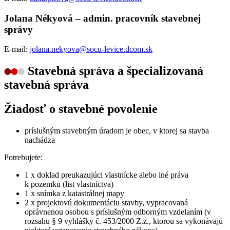
Jolana Nékyová – admin. pracovník stavebnej
správy
E-mail:
jolana.nekyova@socu-levice.dcom.sk
Stavebná správa a špecializovaná
stavebná správa
Žiadosť o stavebné povolenie
príslušným stavebným úradom je obec, v ktorej sa stavba
nachádza
Potrebujete:
1 x doklad preukazujúci vlastnícke alebo iné práva
k pozemku (list vlastníctva)
1 x snímka z katastrálnej mapy
2 x projektovú dokumentáciu stavby, vypracovaná
oprávnenou osobou s príslušným odborným vzdelaním (v
rozsahu § 9 vyhlášky č. 453/2000 Z.z., ktorou sa vykonávajú