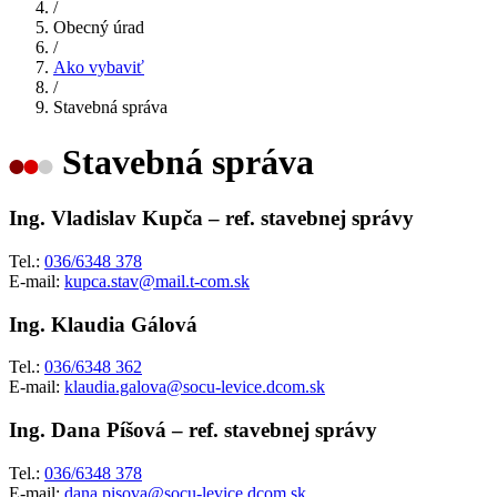
/
Obecný úrad
/
Ako vybaviť
/
Stavebná správa
Stavebná správa
Ing. Vladislav Kupča – ref. stavebnej správy
Tel.:
036/6348 378
E-mail:
kupca.stav@mail.t-com.sk
Ing. Klaudia Gálová
Tel.:
036/6348 362
E-mail:
klaudia.galova@socu-levice.dcom.sk
Ing. Dana Píšová – ref. stavebnej správy
Tel.:
036/6348 378
E-mail:
dana.pisova@socu-levice.dcom.sk