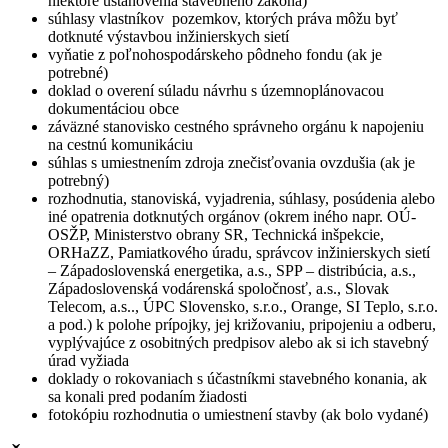
niektoré ustanovenia stavebného zákona)
súhlasy vlastníkov pozemkov, ktorých práva môžu byť
dotknuté výstavbou inžinierskych sietí
vyňatie z poľnohospodárskeho pôdneho fondu (ak je
potrebné)
doklad o overení súladu návrhu s územnoplánovacou
dokumentáciou obce
záväzné stanovisko cestného správneho orgánu k napojeniu
na cestnú komunikáciu
súhlas s umiestnením zdroja znečisťovania ovzdušia (ak je
potrebný)
rozhodnutia, stanoviská, vyjadrenia, súhlasy, posúdenia alebo
iné opatrenia dotknutých orgánov (okrem iného napr. OÚ-
OSŽP, Ministerstvo obrany SR, Technická inšpekcie,
ORHaZZ, Pamiatkového úradu, správcov inžinierskych sietí
– Západoslovenská energetika, a.s., SPP – distribúcia, a.s.,
Západoslovenská vodárenská spoločnosť, a.s., Slovak
Telecom, a.s.., ÚPC Slovensko, s.r.o., Orange, SI Teplo, s.r.o.
a pod.) k polohe prípojky, jej križovaniu, pripojeniu a odberu,
vyplývajúce z osobitných predpisov alebo ak si ich stavebný
úrad vyžiada
doklady o rokovaniach s účastníkmi stavebného konania, ak
sa konali pred podaním žiadosti
fotokópiu rozhodnutia o umiestnení stavby (ak bolo vydané)