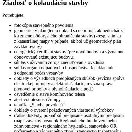
Žiadosť o kolaudáciu stavby
Potrebujete:
fotokópia stavebného povolenia
geometrický plán (tento doklad sa nepripojí, ak nedochádza
ku zmene pôdorysného ohraničenia stavby) -resp. snímka
z katastrálnej mapy v prípade, ak bol už geometrický plán
zavkladovaný)
energetický certifikát stavby (pre novú budovu a významne
obnovovanú existujúcu budovu)
súhlas s užívaním zdroja znečisťovania ovzdušia
súhlas orgánu odpadového hospodárstva k nakladaniu
s odpadmi počas výstavby
doklady o výsledkoch predpísaných skúšok (revízna správa
elektrickej prípojky a elektroinštalácie, revízna správa
plynovej prípojky a plynoinštalácie a pod.)
osvedčenie o stave komínového telesa
atest vodotesnosti žumpy
tabuľka „Stavba povolená“
doklady o overení požadovaných vlastností výrobkov
ďalšie doklady, pokiaľ sú predpísané osobitnými predpismi
(napr. záväzný posudok Regionálneho úradu verejného
zdravotníctva - regionálneho hygienika, stanovisko OR
požiarneho a záchranného zboru, stanovisko Inšpektorátu