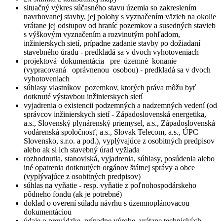
situačný výkres súčasného stavu územia so zakreslením
navrhovanej stavby, jej polohy s vyznačením väzieb na okolie
vrátane jej odstupov od hraníc pozemkov a susedných stavieb
s výškovým vyznačením a rozvinutým pohľadom,
inžinierskych sietí, prípadne zadanie stavby po dožiadaní
stavebného úradu - predkladá sa v dvoch vyhotoveniach
projektová dokumentácia pre územné konanie
(vypracovaná oprávnenou osobou) - predkladá sa v dvoch
vyhotoveniach
súhlasy vlastníkov pozemkov, ktorých práva môžu byť
dotknuté výstavbou inžinierskych sietí
vyjadrenia o existencii podzemných a nadzemných vedení (od
správcov inžinierskych sietí - Západoslovenská energetika,
a.s., Slovenský plynárenský priemysel, a.s., Západoslovenská
vodárenská spoločnosť, a.s., Slovak Telecom, a.s., ÚPC
Slovensko, s.r.o. a pod.), vyplývajúce z osobitných predpisov
alebo ak si ich stavebný úrad vyžiada
rozhodnutia, stanoviská, vyjadrenia, súhlasy, posúdenia alebo
iné opatrenia dotknutých orgánov štátnej správy a obce
(vyplývajúce z osobitných predpisov)
súhlas na vyňatie - resp. vyňatie z poľnohospodárskeho
pôdneho fondu (ak je potrebné)
doklad o overení súladu návrhu s územnoplánovacou
dokumentáciou
údaje o prevádzke, prípadne výrobe, vrátane technických