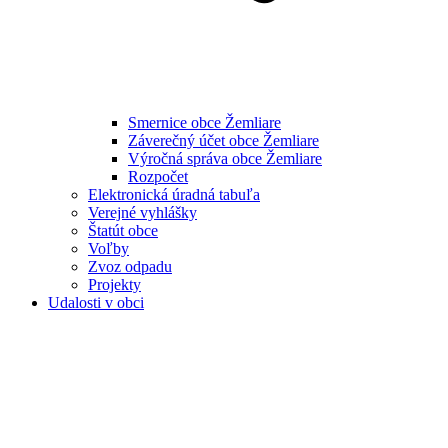
Smernice obce Žemliare
Záverečný účet obce Žemliare
Výročná správa obce Žemliare
Rozpočet
Elektronická úradná tabuľa
Verejné vyhlášky
Štatút obce
Voľby
Zvoz odpadu
Projekty
Udalosti v obci