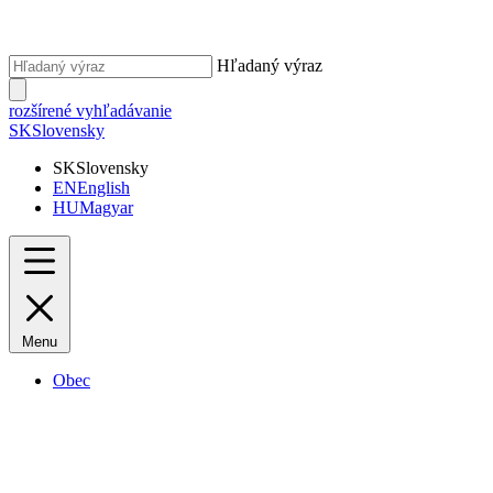
Hľadaný výraz
rozšírené vyhľadávanie
SK
Slovensky
SK
Slovensky
EN
English
HU
Magyar
Menu
Obec